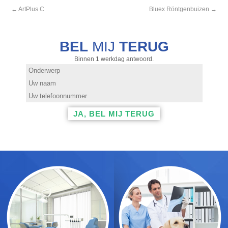
←
ArtPlus C
Bluex Röntgenbuizen
→
BEL
MIJ
TERUG
Binnen 1 werkdag antwoord.