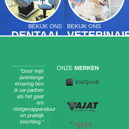
BEKIJK ONS
BEKIJK ONS
DENTAAL
VETERINAI
ASSORTIMENT
ASSORTIMENT
BEKIJKEN •
• BEKIJKEN
ONZE
MERKEN
“Door mijn
jarenlange
ervaring ben
ik uw partner
als het gaat
om
röntgenapparatuur
en praktijk
inrichting.”